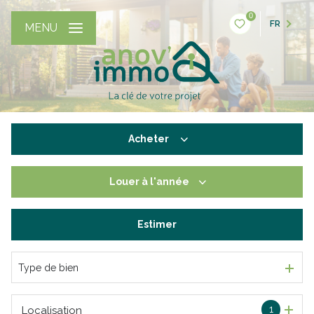
0
FR
MENU
Acheter
Louer
à l'année
De l'ancien
De l'immo pro
Estimer
à l'année
De l'immo pro
Type de bien
1
Localisation