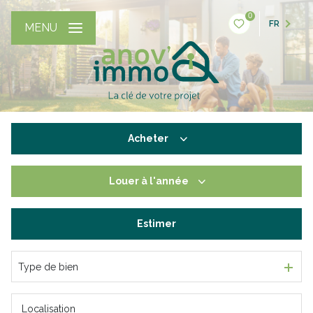
0
FR
MENU
Acheter
Louer
à l'année
De l'ancien
De l'immo pro
Estimer
à l'année
De l'immo pro
Type de bien