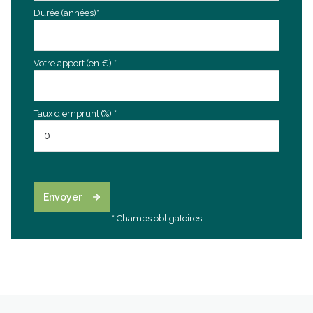
Durée (années)*
Votre apport (en €) *
Taux d'emprunt (%) *
Envoyer
* Champs obligatoires