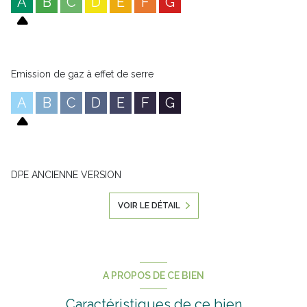
A
B
C
D
E
F
G
Emission de gaz à effet de serre
A
B
C
D
E
F
G
DPE ANCIENNE VERSION
VOIR LE DÉTAIL
A PROPOS DE CE BIEN
Caractéristiques de ce bien