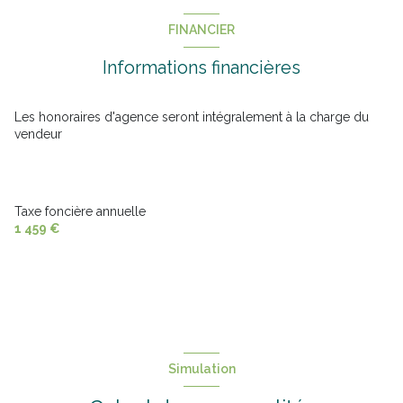
construit en 1995
FINANCIER
Informations financières
cuisine américaine (équipée)
Chauffage individuel : au sol (gaz)
Les honoraires d'agence seront intégralement à la charge du
vendeur
2 garage(s)
5 parking(s)
Taxe foncière annuelle
1 459 €
exposition Est-Ouest
1 niveau(x)
cave
Simulation
terrasse