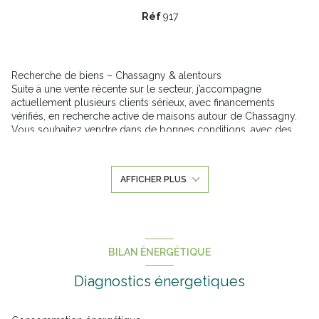
Réf
917
Recherche de biens – Chassagny & alentours
Suite à une vente récente sur le secteur, j’accompagne
actuellement plusieurs clients sérieux, avec financements
vérifiés, en recherche active de maisons autour de Chassagny.
Vous souhaitez vendre dans de bonnes conditions, avec des
acquéreurs fiables et réellement prêts à acheter ?
Je privilégie des visites utiles, un accompagnement soigné et
une relation de confiance.
AFFICHER PLUS
Un projet, une question, une estimation ?
Discutons-en simplement et sans engagement. Tel : 0612201727
Annonce proposée par un agent commercial
Les informations sur les risques auxquels ce bien est exposé
sont disponibles sur le site
Géorisques
BILAN ÉNERGÉTIQUE
Diagnostics énergetiques