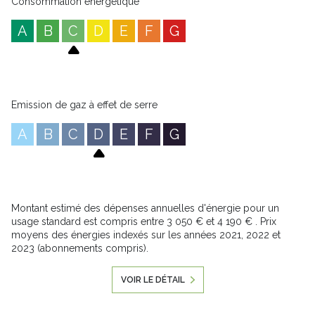
Consommation énergétique
A
B
C
D
E
F
G
Emission de gaz à effet de serre
A
B
C
D
E
F
G
Montant estimé des dépenses annuelles d'énergie pour un
usage standard est compris entre 3 050 € et 4 190 € . Prix
moyens des énergies indexés sur les années 2021, 2022 et
2023 (abonnements compris).
VOIR LE DÉTAIL