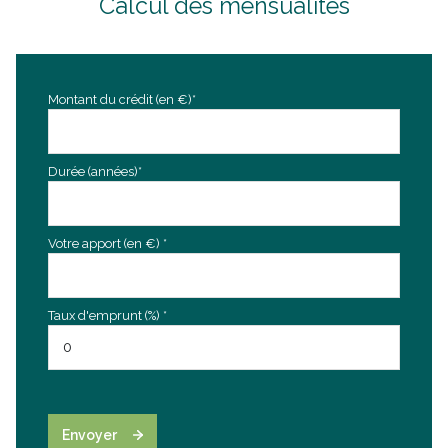
Calcul des mensualités
arboré
piscinable
Montant du crédit (en €)*
interphone
Durée (années)*
Votre apport (en €) *
Taux d'emprunt (%) *
Envoyer