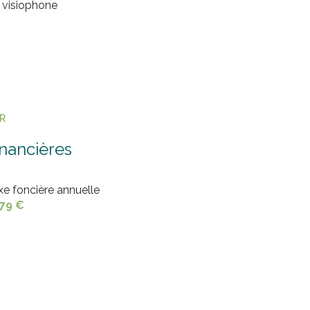
visiophone
ER
inancières
xe foncière annuelle
179 €