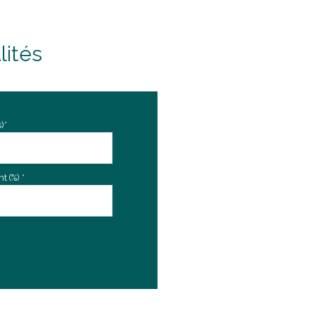
lités
)*
 (%) *