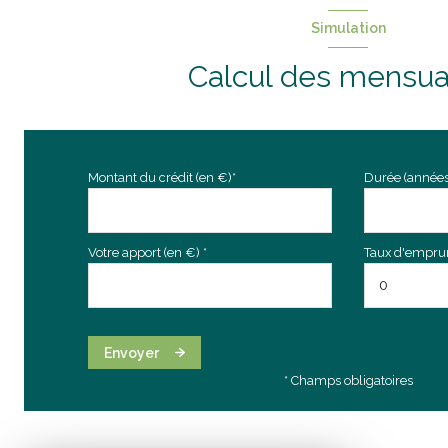
Simulation
Calcul des mensua
Montant du crédit (en €)*
Durée (années
Votre apport (en €) *
Taux d'emprunt
Envoyer
* Champs obligatoires