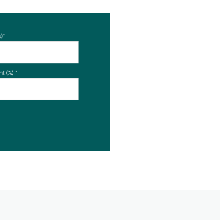
)*
 (%) *