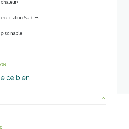
chaleur)
exposition Sud-Est
piscinable
ION
e ce bien
7.03 m²
34.56 m²
ER