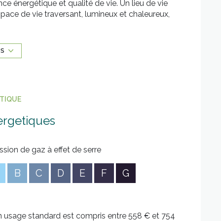
e énergétique et qualité de vie. Un lieu de vie
espace de vie traversant, lumineux et chaleureux,
se de : - Une pièce de vie avec cuisine ouverte -
C indépendants. Confort moderne et économies
ique DPE A - Pompe à chaleur réversible
US
ès faibles consommations.Un confort immédiat,
 beau potentiel d’aménagement : jardin, terrasse,
 idéal pour une installation sereine, tout en
ÉTIQUE
ergetiques
sé sont disponibles sur le site
Géorisques
ssion de gaz à effet de serre
B
C
D
E
F
G
n usage standard est compris entre 558 € et 754