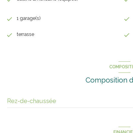
1 garage(s)
terrasse
COMPOSIT
Composition d
Rez-de-chaussée
entrée
Pièce de vie avec cuisine ouverte
FINANCI