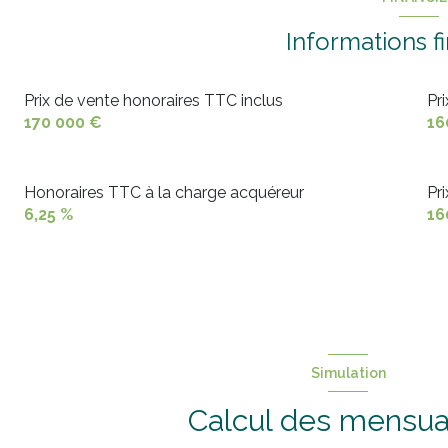
WC
Informations f
Couloir
Prix de vente honoraires TTC inclus
Pr
chambre
170 000 €
16
chambre
chambre
Honoraires TTC à la charge acquéreur
Pr
6,25 %
16
salle de bain
cellier
garage
Simulation
Calcul des mensua