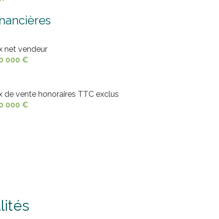
1.00 m²
inancières
2.99 m²
ix net vendeur
11.40 m²
0 000 €
11.40 m²
11.40 m²
ix de vente honoraires TTC exclus
0 000 €
6.11 m²
6.16 m²
18.61 m²
lités