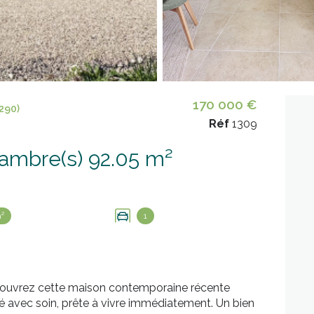
170 000 €
290)
Réf
1309
Maison 4 pièce(s) 3 chambre(s) 92.05 m²
²
1
couvrez cette maison contemporaine récente
vé avec soin, prête à vivre immédiatement. Un bien