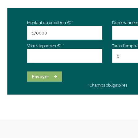
Montant du crédit (en €)*
Durée (années
Votre apport (en €) *
Taux d'emprunt
Envoyer
* Champs obligatoires