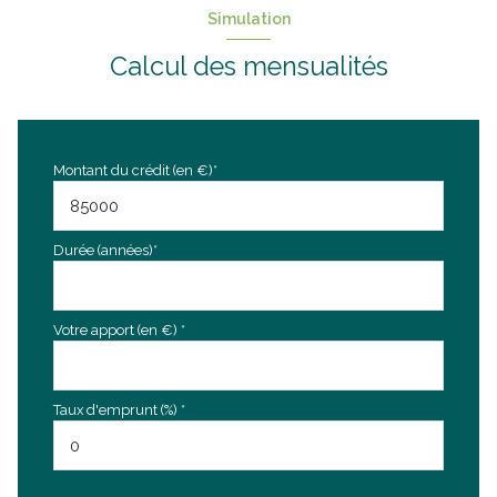
Simulation
Calcul des mensualités
Montant du crédit (en €)*
Durée (années)*
Votre apport (en €) *
Taux d'emprunt (%) *