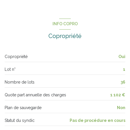
cuisine séparée (équipée)
Chauffage individuel : chaudière (gaz de ville)
INFO COPRO
Copropriété
1 garage(s)
exposition Est-Ouest
Copropriété
Oui
1 côté(s) mitoyen(s)
Lot n°
1
4ème étage
Nombre de lots
36
4 étage(s)
Quote part annuelle des charges
1 102 €
Plan de sauvegarde
Non
cave
Statut du syndic
Pas de procédure en cours
balcon