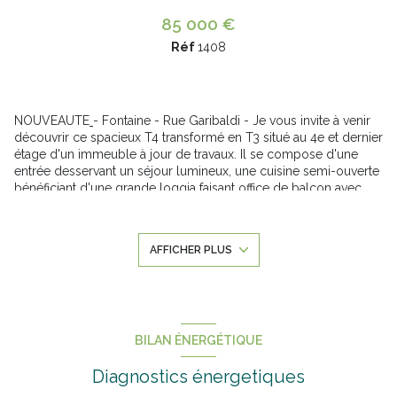
85 000 €
Réf
1408
NOUVEAUTE
- Fontaine - Rue Garibaldi - Je vous invite à venir
découvrir ce spacieux T4 transformé en T3 situé au 4e et dernier
étage d'un immeuble à jour de travaux. Il se compose d'une
entrée desservant un séjour lumineux, une cuisine semi-ouverte
bénéficiant d'une grande loggia faisant office de balcon avec
une vue dégagée. L'espace nuit se compose de 2 chambres
dont une avec dressing, une salle de bain ainsi qu'un WC
separé. Possibilité d'acquérir un garage situé au pied de
AFFICHER PLUS
l'immeuble. Une cave vient compléter ce bien. Travaux à prévoir
dans l'ensemble. Abscence d'ascenseur. Possibilité de créer
une 3e chambre facilement. Ravalement de façade récent.
Montant annuel de la taxe foncière 2024 = 1 201€ / an. Quote
part annuel des charges incluant le garage : 1 100€ / an.
Annonce proposée par un agent commercial
BILAN ÉNERGÉTIQUE
Les informations sur les risques auxquels ce bien est exposé
Diagnostics énergetiques
sont disponibles sur le site
Géorisques