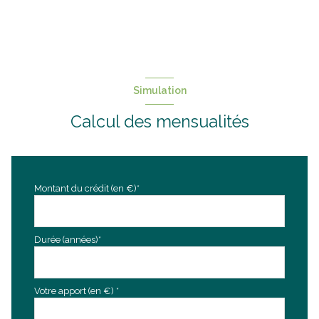
Simulation
Calcul des mensualités
Montant du crédit (en €)*
Durée (années)*
Votre apport (en €) *