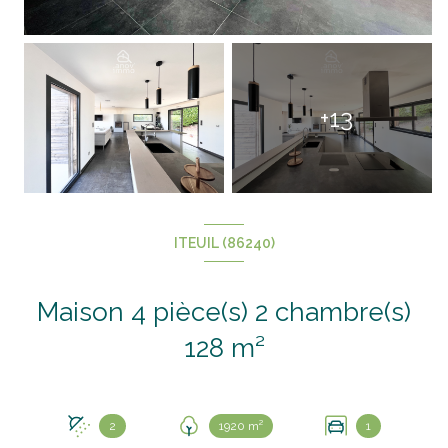
+13
ITEUIL (86240)
Maison 4 pièce(s) 2 chambre(s)
128 m²
2
1920 m²
1