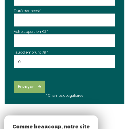
Durée (années)*
Votre apport (en €) *
Taux d'emprunt (%) *
Envoyer
* Champs obligatoires
Comme beaucoup, notre site