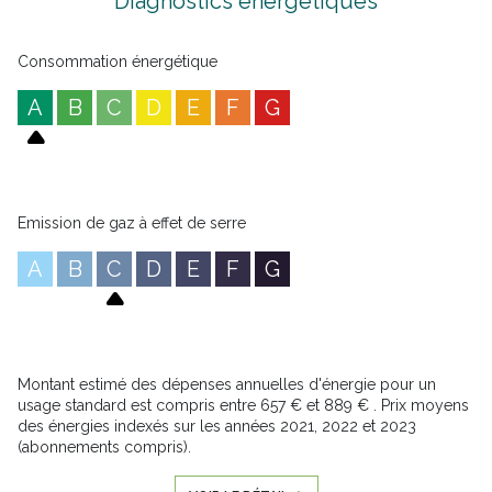
Diagnostics énergetiques
Consommation énergétique
A
B
C
D
E
F
G
Emission de gaz à effet de serre
A
B
C
D
E
F
G
Montant estimé des dépenses annuelles d'énergie pour un
usage standard est compris entre 657 € et 889 € . Prix moyens
des énergies indexés sur les années 2021, 2022 et 2023
(abonnements compris).