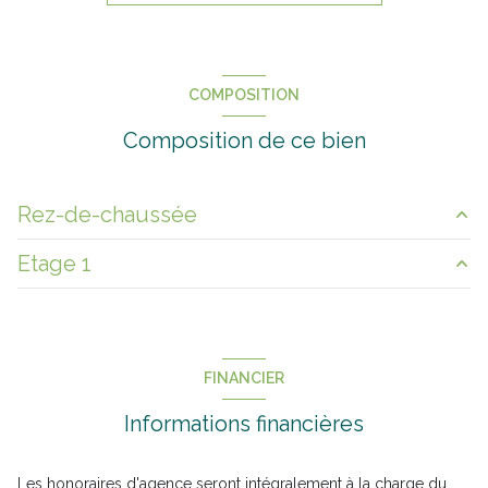
construit en 2021
cuisine américaine (équipée)
COMPOSITION
Composition de ce bien
1 garage(s)
2 parking(s)
Rez-de-chaussée
exposition Sud
Etage 1
cuisine
12.75 m²
2 côté(s) mitoyen(s)
garage
14.41 m²
chambre
12.62 m²
salon/sejour
27 m²
1 niveau(x)
chambre
12 m²
FINANCIER
WC
1.64 m²
chambre
10 m²
terrasse
Informations financières
Les honoraires d'agence seront intégralement à la charge du