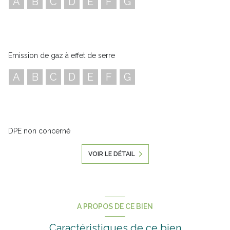
A
B
C
D
E
F
G
Emission de gaz à effet de serre
A
B
C
D
E
F
G
DPE non concerné
VOIR LE DÉTAIL
A PROPOS DE CE BIEN
Caractéristiques de ce bien