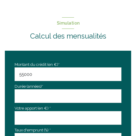
Simulation
Calcul des mensualités
Montant du crédit (en €)*
Durée (années)*
Votre apport (en €) *
Taux d'emprunt (%) *