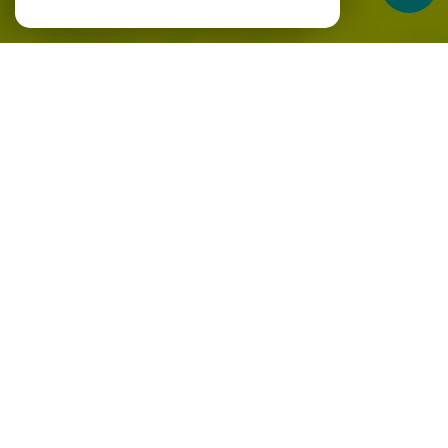
À propos
Le réseau vous accompagne
Achat de biens immobiliers
Vous cherchez à acheter un bien immobilier qui correspond
parfaitement à vos attentes ? Annov'Immo met à votre
disposition une sélection de biens variés à travers notre
réseau et nos
annonces immobilières à Grenoble
et dans les
régions environnantes. Nos conseillers, spécialisés et
passionnés, vous accompagnent pour trouver le bien qui
répondra à vos critères et optimiseront chaque étape de
votre acquisition.
Vente de biens immobiliers