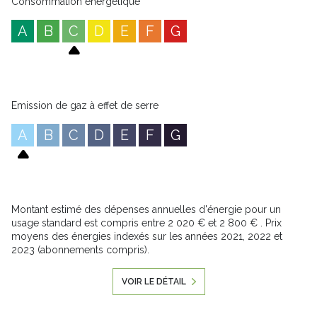
Fenêtres PVC double vitrage
Consommation énergétique
En fonction de vos besoins, une partie de la maison est conçue
pour devenir un studio complètement indépendant pour
A
B
C
D
E
F
G
accueillir famille ou amis.
Un stationnement privatif complète ce bien. Ne manquez pas
cette opportunité unique d’acquérir une résidence rare, au cœur
de la ville, pour un style de vie alliant confort et douceur de
vivre !
Emission de gaz à effet de serre
Annonce proposée par un agent commercial
A
B
C
D
E
F
G
Les informations sur les risques auxquels ce bien est exposé
sont disponibles sur le site
Géorisques
Montant estimé des dépenses annuelles d'énergie pour un
usage standard est compris entre 2 020 € et 2 800 € . Prix
moyens des énergies indexés sur les années 2021, 2022 et
2023 (abonnements compris).
VOIR LE DÉTAIL