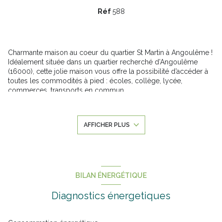
Réf
588
Charmante maison au coeur du quartier St Martin à Angoulême !
Idéalement située dans un quartier recherché d’Angoulême
(16000), cette jolie maison vous offre la possibilité d’accéder à
toutes les commodités à pied : écoles, collège, lycée,
commerces, transports en commun…
Ce bien d'une surface de 182 m2 a été entièrement rénové avec
soin et modernité. Son élégant jardin, clos et arboré, avec
piscine chauffée sans vis-à-vis vous invite à la détente et aux
AFFICHER PLUS
moments de convivialité.
Elle dispose :
d’une grande pièce de vie lumineuse (avec cuisine ouverte)
donnant l’accès aux deux terrasses de la maison
d’un salon double avec poêle à bois
6 chambres dont 2 suites parentales
BILAN ÉNERGÉTIQUE
Deux ateliers fermés et un pool house dans le jardin
Caractéristiques techniques :
Diagnostics énergetiques
Chauffage avec pompe à chaleur et panneaux solaires
Assainissement via le tout à l’égout