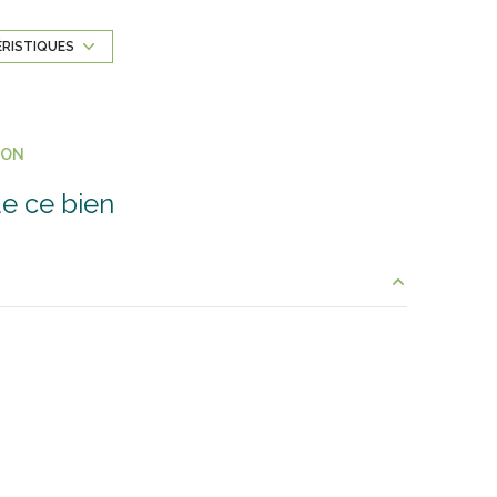
chaleur)
ÉRISTIQUES
1 parking(s)
1 niveau(x)
ION
terrasse
e ce bien
visiophone
7.80 m²
4.50 m²
4.86 m²
2.43 m²