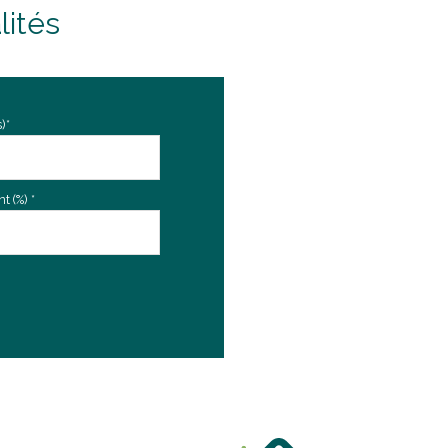
18.25 m²
lités
29.66 m²
10.26 m²
)*
9.66 m²
27.06 m²
 (%) *
30.10 m²
16.70 m²