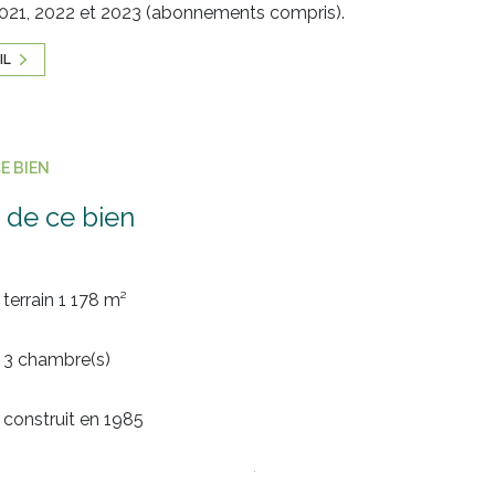
 2021, 2022 et 2023 (abonnements compris).
IL
E BIEN
 de ce bien
terrain 1 178 m²
3 chambre(s)
construit en 1985
Chauffage individuel : air pulsé (pompe à