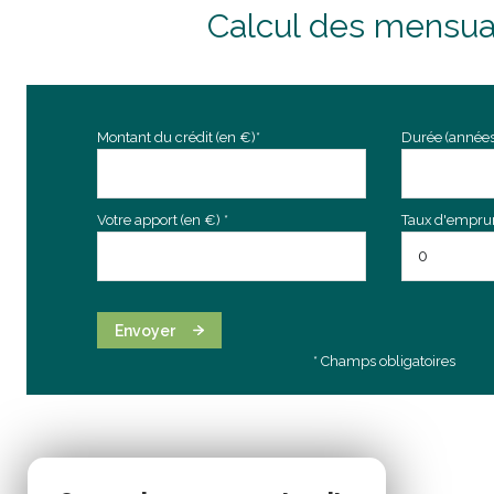
cuisine
Calcul des mensua
chambre
chambre
Montant du crédit (en €)*
Durée (années
chambre
salon/sejour
Votre apport (en €) *
Taux d'emprunt
garage
véranda
Envoyer
* Champs obligatoires