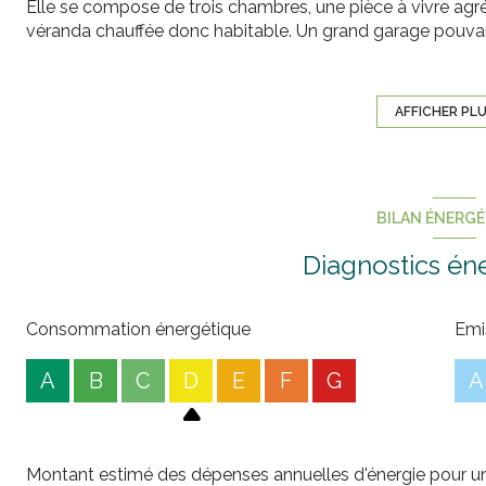
Elle se compose de trois chambres, une pièce à vivre ag
véranda chauffée donc habitable. Un grand garage pouvant
transformé en pièce supplémentaire car on peut créer un c
Le chauffage est assuré par une PAC, l'assainissement, la 
elle est chauffée.
AFFICHER PL
Fenêtres, volets, cuisine, salle de bains, wc, chambres tou
A n'en pas douter une bonne affaire à saisir.
Annonce proposée par un agent commercial
BILAN ÉNERG
Les informations sur les risques auxquels ce bien est expo
Diagnostics én
Consommation énergétique
Emi
A
B
C
D
E
F
G
A
Montant estimé des dépenses annuelles d'énergie pour un