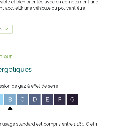
réable et bien orientée avec en complèment une
 accueillir une véhicule ou pouvant être
ar port sur le côtè.
piscine est protégée par un rideau électrique et
US
t à moins de 10 ans.
ÉTIQUE
sé sont disponibles sur le site
Géorisques
ergetiques
ssion de gaz à effet de serre
B
C
D
E
F
G
 usage standard est compris entre 1 160 € et 1