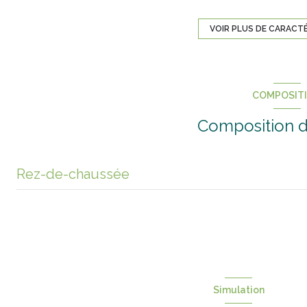
VOIR PLUS DE CARACT
1 garage(s)
exposition Sud-Ouest
COMPOSIT
vue dégagée et belle
Composition d
arboré
Rez-de-chaussée
interphone
entrée
couloir et dégagement
salle de bain
Simulation
WC