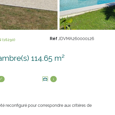
Réf
JDVMA260000126
 (16290)
Maison 5 pièce(s) 3 chambre(s) 114.65 m²
m²
1
été reconfiguré pour correspondre aux critéres de