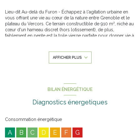
Lieu-dit Au-delà du Furon - Échappez à l'agitation urbaine en
vous offrant une vie au cœur de la nature entre Grenoble et le
plateau du Vercors. Ce terrain constructible de 910 m², niché au
cœur d'un hameau discret (hors lotissement), de plus,
faiblement en pente est la toile vierge parfaite pour donner vie à
votre projet de construction. Une étude a été effectuée et
chiffrée pour la construction d'une maison neuve sur sous-sol.
Avec les viabilisations déjà disponibles en bordure de terrain et
AFFICHER PLUS
une classification en zone UC au PLU, vous avez carte blanche
pour concevoir votre refuge montagnard sur mesure. Rejoignez
les quelques habitants de ce hameau préservé et créez votre
propre coin de paradis. CONTACTEZ-MOI : MESSORI Laura –
Annonce proposée par un agent commercial
BILAN ÉNERGÉTIQUE
Diagnostics énergetiques
Consommation énergétique
A
B
C
D
E
F
G