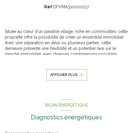
Réf
DFVMA310000217
Située au cœur d'un paisible village, riche en commodités, cette
propriété offre la possibilité de créer un ensemble immobilier.
Avec une séparation en deux ou plusieurs parties, cette
demeure présente une flexibilité et un potentiel rare sur le
marché immobilier, avec diverses combinaisons possibles,
comme :
- un INVESTISSEMENT LOCATIF
- une RESIDENCE PRINCIPALE
AFFICHER PLUS
- la REVENTE d'une partie
.
Le bien se compose de:
.
Une MAISON PRINCIPALE avec :
AU RDC :
BILAN ÉNERGÉTIQUE
- 1 CUISINE
- 1 SEJOUR / SALLE A MANGER doté d'une cheminée
Diagnostics énergetiques
- 1 espace COMMERCE
.