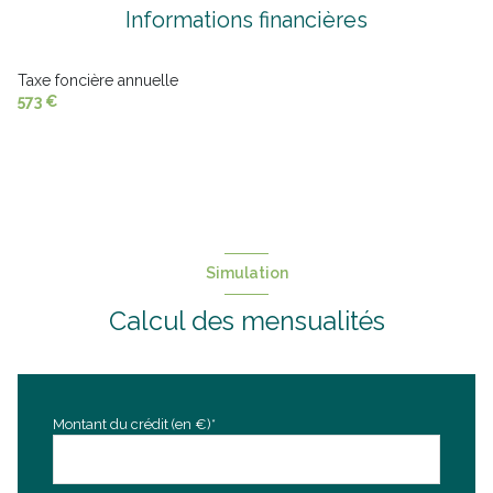
Informations financières
cuisine séparée
Chauffage individuel : chaudière (fioul)
Taxe foncière annuelle
573 €
1 parking(s)
exposition Sud-Ouest
1 côté(s) mitoyen(s)
Simulation
1 niveau(x)
Calcul des mensualités
vue Rue et place
terrasse
Montant du crédit (en €)*