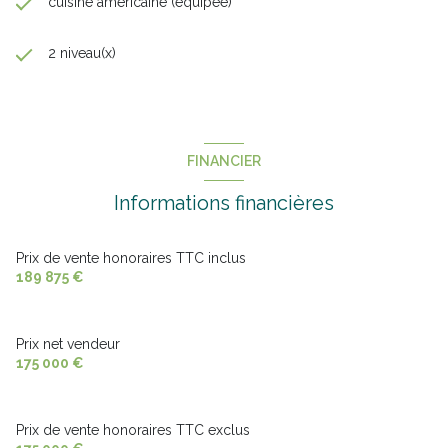
cuisine américaine (équipée)
- Visite virtuelle sur demande pour une expérience immersive
2 niveau(x)
N'attendez plus pour programmer votre visite et découvrir votre
"futur chez vous" ! Contactez Virginie !
Annonce proposée par un agent commercial
FINANCIER
Informations financières
Prix de vente honoraires TTC inclus
189 875 €
Prix net vendeur
175 000 €
Prix de vente honoraires TTC exclus