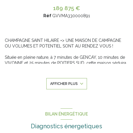
189 875 €
Réf
GVVMA330000891
CHAMPAGNE SAINT HILAIRE => UNE MAISON DE CAMPAGNE
OU VOLUMES ET POTENTIEL SONT AU RENDEZ VOUS !
Située en pleine nature, à 7 minutes de GENCAY, 10 minutes de
VIVONNE et 25 minutes de POITIERS SUD, cette maison séduira
les amoureux de calme et d'espace. Entourée de verdure, elle
offre un cadre idéal pour se ressourcer ou donner vie a de
beaux projets : gites ou chambres d'hôtes, ferme pédagogique,
AFFICHER PLUS
résidence familiale ... les possibilités sont nombreuses.
Le bien dispose de deux entrées indépendantes, permettant
d'accueillir des hôtes tout en préservant l'espace privé des
propriétaires.
Un gros potentiel à développer, que ce soit pour une activité
d'accueil ou simplement pour recevoir famille et amis dans un
BILAN ÉNERGÉTIQUE
cadre bucolique et authentique.
Diagnostics énergetiques
Elle se compose de :