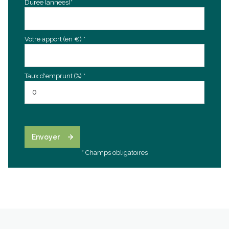
Durée (années)*
Votre apport (en €) *
Taux d'emprunt (%) *
Envoyer
* Champs obligatoires