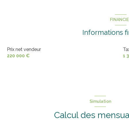
chambre
cave
cuisine
chambre
cave
FINANCI
bureau
chambre
Informations f
cellier
WC
Prix net vendeur
Ta
Salle d'eau
220 000 €
1 
Simulation
Calcul des mensua