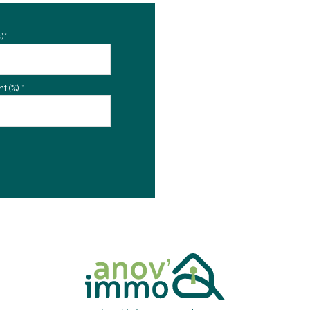
)*
 (%) *