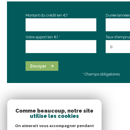
Montant du crédit (en €)*
Durée (années
Votre apport (en €) *
Taux d'emprunt
Envoyer
* Champs obligatoires
Comme beaucoup, notre site
utilise les cookies
On aimerait vous accompagner pendant