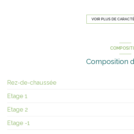
construit en 1948
exposition Sud-Ouest
VOIR PLUS DE CARACT
2 niveau(x)
COMPOSIT
terrasse
Composition d
Rez-de-chaussée
Etage 1
entrée
Etage 2
Dégagement
salle de bain
Etage -1
Salon
chambre
Couloir et dégagement
Salle à manger