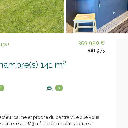
359 990 €
1190)
Réf
975
Maison 7 pièce(s) 5 chambre(s) 141 m²
²
8
secteur calme et proche du centre ville que vous
rcelle de 823 m² de terrain plat, clôturé et