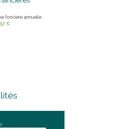
inancières
18 m²
11.04 m²
xe foncière annuelle
557 €
11.34 m²
9.25 m²
5.67 m²
1.67 m²
lités
)*