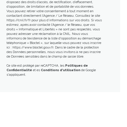
disposez des droits d’accès, de rectification, d’effacement,
d’opposition, de limitation et de portabilité de vos données.
Vous pouvez retirer votre consentement à tout moment en
contactant directement l’Agence / Le Réseau. Consultez le site
https://cnil.fr/fr
pour plus d’informations sur vos droits. Si vous
estimez, après avoir contacté l'Agence / le Réseau, que vos
droits « Informatique et Libertés » ne sont pas respectés, vous
pouvez adresser une réclamation à la CNIL. Nous vous
informons de l’existence de la liste d'opposition au démarchage
téléphonique « Bloctel », sur laquelle vous pouvez vous inscrire
ici :
https://www.bloctel.gouv.fr
. Dans le cadre de la protection
des Données personnelles, nous vous invitons à ne pas inscrire
de Données sensibles dans le champ de saisie libre.
Ce site est protégé par reCAPTCHA, les
Politiques de
Confidentialité
et es
Conditions d'utilisation
de Google
s'appliquent.