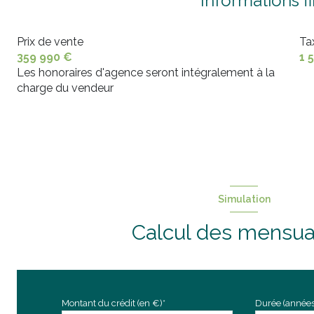
Informations f
chambre
chambre
Prix de vente
Ta
359 990 €
1 
chambre
Les honoraires d'agence seront intégralement à la
charge du vendeur
chambre
WC
Simulation
Calcul des mensua
Montant du crédit (en €)*
Durée (années