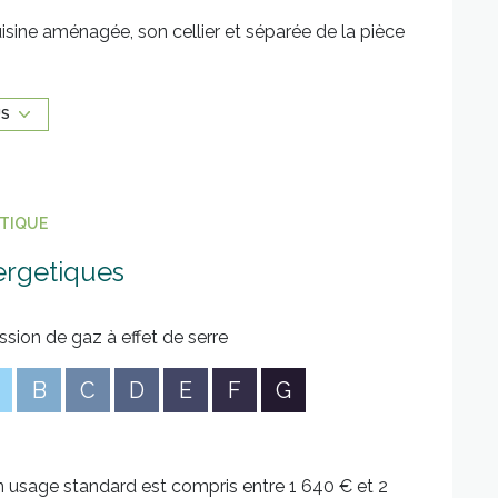
sine aménagée, son cellier et séparée de la pièce
é.
 une chambre.
US
l house SANS AUCUN VIS-A-VIS ainsi que de la
35 - Votre Conseillère en immobilier plus que
ÉTIQUE
ergetiques
sé sont disponibles sur le site
Géorisques
ssion de gaz à effet de serre
B
C
D
E
F
G
 usage standard est compris entre 1 640 € et 2