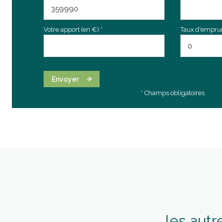
Votre apport (en €) *
Taux d'emprunt
Envoyer
* Champs obligatoires
les autr