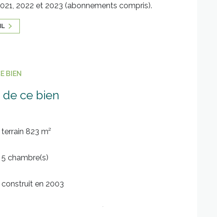
 2021, 2022 et 2023 (abonnements compris).
IL
E BIEN
 de ce bien
terrain 823 m²
5 chambre(s)
construit en 2003
Chauffage central : air pulsé (pompe à