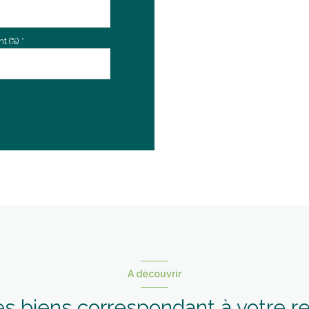
 (%) *
A découvrir
es biens correspondant à votre 