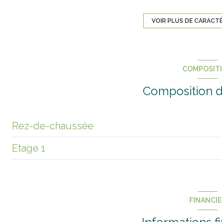
VOIR PLUS DE CARACT
4 parking(s)
terrasse
COMPOSIT
piscinable
Composition d
Rez-de-chaussée
Etage 1
entrée
salon/sejour
mezzanine
cuisine
FINANCI
Cellier / buanderie