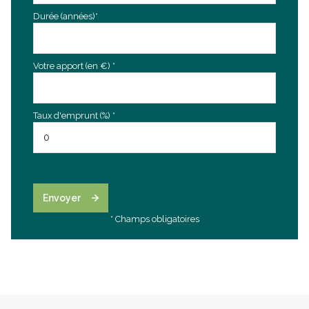
Durée (années)*
Votre apport (en €) *
Taux d'emprunt (%) *
Envoyer
* Champs obligatoires