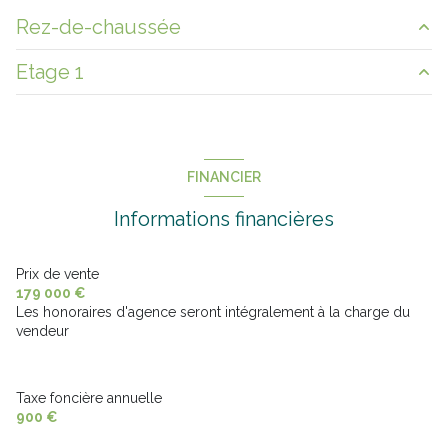
Rez-de-chaussée
Etage 1
salon/sejour
36.86 m²
Salle d'eau
6.61 m²
chambre
17.52 m²
cuisine
13.49 m²
chambre
17.23 m²
FINANCIER
chambre
14.12 m²
Informations financières
chambre
12.15 m²
Prix de vente
179 000 €
Les honoraires d'agence seront intégralement à la charge du
vendeur
Taxe foncière annuelle
900 €