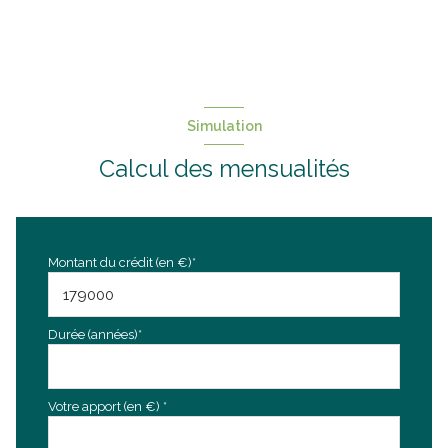
Simulation
Calcul des mensualités
Montant du crédit (en €)*
Durée (années)*
Votre apport (en €) *