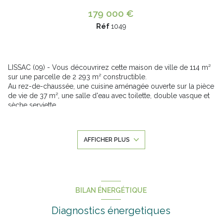
179 000 €
Réf
1049
LISSAC (09) - Vous découvrirez cette maison de ville de 114 m²
sur une parcelle de 2 293 m² constructible.
Au rez-de-chaussée, une cuisine aménagée ouverte sur la pièce
de vie de 37 m², une salle d'eau avec toilette, double vasque et
sèche serviette.
A l'étage, 4 chambres et l'accès aux combles.
Côté extérieur, vous pourrez profiter du jardin et de la terrasse
sans aucun vis-à-vis.
AFFICHER PLUS
Vous serez séduit par sa TRANQUILITÉ et son POTENTIEL.
N'attendez plus pour me contacter ! Marilyne 06.27.51.42.35 -
Votre Conseillère en immobilier plus que passionnée !
Annonce proposée par un agent commercial
Les informations sur les risques auxquels ce bien est exposé
BILAN ÉNERGÉTIQUE
sont disponibles sur le site
Géorisques
Diagnostics énergetiques