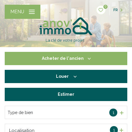
0
FR
MENU
Acheter
de l'ancien
Louer
De l'ancien
De l'immo pro
Estimer
à l'année
De l'immo pro
Type de bien
1
1
Localisation