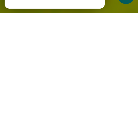
À propos
Le réseau vous accompagne
Achat de biens immobiliers
Vous cherchez à acheter un bien immobilier qui correspond
parfaitement à vos attentes ? Annov'Immo met à votre
disposition une sélection de biens variés à travers notre
réseau et nos
annonces immobilières à Grenoble
et dans les
régions environnantes. Nos conseillers, spécialisés et
passionnés, vous accompagnent pour trouver le bien qui
répondra à vos critères et optimiseront chaque étape de
votre acquisition.
Vente de biens immobiliers