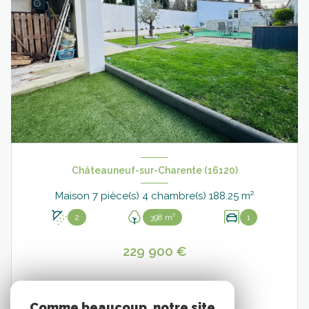
Châteauneuf-sur-Charente (16120)
Maison 7 pièce(s) 4 chambre(s) 188.25 m²
2
398 m²
1
229 900 €
Comme beaucoup, notre site