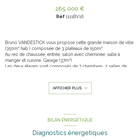
265 000 €
Réf
1111BV16
Bruno VANDESTICK vous propose cette grande maison de ville
(350m² hab.) composée de 3 plateaux de 150m²
Au rez de chaussée, entrée, salon avec cheminée, salle à
manger et cuisine. Garage (37m²)
Les deux étages sont composés de 7 chambres, 2 salles de
bains. Terrasse de 35m²
Chaffage central gaz et raccordé au tout à l'égout.
Un vrai potentiel pour une transformation en immeuble
AFFICHER PLUS
d'appartements ou pour les inconditionnels de la maison de
ville....
Pour plus de renseignements : contactez Bruno
VANDESTICK au 06 89 09 75 12 ou
b.vandestick@anov.immo
Annonce proposée par un agent commercial
BILAN ÉNERGÉTIQUE
Les informations sur les risques auxquels ce bien est exposé
Diagnostics énergetiques
sont disponibles sur le site
Géorisques